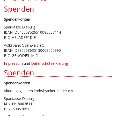
Spenden
Spendenkonten
Sparkasse Dieburg
IBAN: DE46508526510080036114
BIC: HELADEF1DIE
Volksbank Odenwald eG
IBAN: DE86508635130003660990
BIC: GENODE51MIC
Impressum
und
Datenschutzerklärung
Spenden
Spendenkonten
Aktion zugunsten krebskranker Kinder e.V.
Sparkasse Dieburg
Kto.-Nr. 80036114
BLZ: 50852651