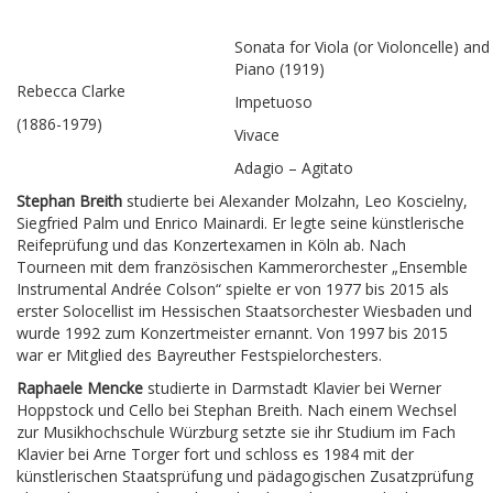
Sonata for Viola (or Violoncelle) and
Piano (1919)
Rebecca Clarke
Impetuoso
(1886-1979)
Vivace
Adagio – Agitato
Stephan Breith
studierte bei Alexander Molzahn, Leo Koscielny,
Siegfried Palm und Enrico Mainardi. Er legte seine künstlerische
Reifeprüfung und das Konzertexamen in Köln ab. Nach
Tourneen mit dem französischen Kammerorchester „Ensemble
Instrumental Andrée Colson“ spielte er von 1977 bis 2015 als
erster Solocellist im Hessischen Staatsorchester Wiesbaden und
wurde 1992 zum Konzertmeister ernannt. Von 1997 bis 2015
war er Mitglied des Bayreuther Festspielorchesters.
Raphaele Mencke
studierte in Darmstadt Klavier bei Werner
Hoppstock und Cello bei Stephan Breith. Nach einem Wechsel
zur Musikhochschule Würzburg setzte sie ihr Studium im Fach
Klavier bei Arne Torger fort und schloss es 1984 mit der
künstlerischen Staatsprüfung und pädagogischen Zusatzprüfung