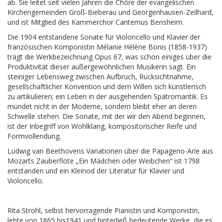
ab. Sie leitet seit vielen Jahren die Chöre der evangelischen
Kirchengemeinden Groß-Bieberau und Georgenhausen-Zeilhard,
und ist Mitglied des Kammerchor Cantemus Bensheim.
Die 1904 entstandene Sonate für Violoncello und Klavier der
französischen Komponistin Mélanie Hélène Bonis (1858-1937)
trägt die Werkbezeichnung Opus 67, was schon einiges über die
Produktivität dieser außergewöhnlichen Musikerin sagt. Ein
steiniger Lebensweg zwischen Aufbruch, Rücksichtnahme,
gesellschaftlicher Konvention und dem Willen sich künstlerisch
zu artikulieren; ein Leben in der ausgehenden Spätromantik. Es
mündet nicht in der Moderne, sondern bleibt eher an deren
Schwelle stehen. Die Sonate, mit der wir den Abend beginnen,
ist der Inbegriff von Wohlklang, kompositorischer Reife und
Formvollendung.
Ludwig van Beethovens Variationen über die Papageno-Arie aus
Mozarts Zauberflöte „Ein Mädchen oder Weibchen“ ist 1798
entstanden und ein Kleinod der Literatur für Klavier und
Violoncello.
Rita Strohl, selbst hervorragende Pianistin und Komponistin,
lebte von 1865 bis1941 und hinterließ bedeutende Werke, die es