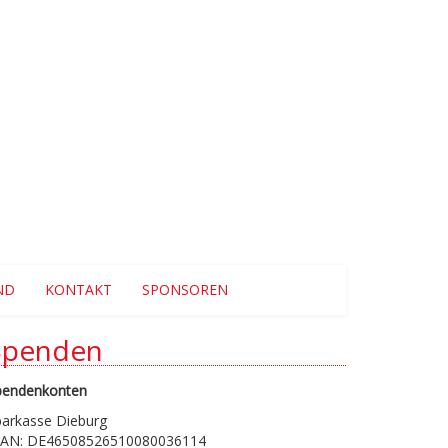
ND
KONTAKT
SPONSOREN
Spenden
pendenkonten
parkasse Dieburg
BAN: DE46508526510080036114