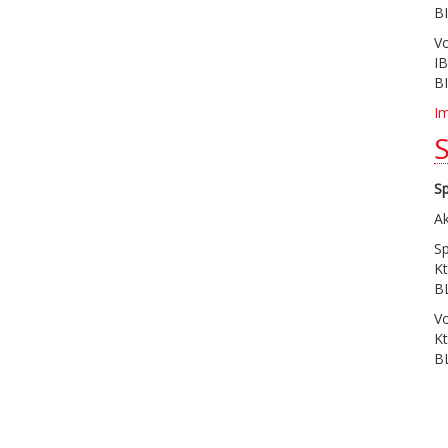
B
V
I
B
I
S
Ak
S
Kt
B
V
Kt
B