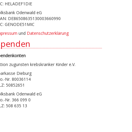
IC: HELADEF1DIE
olksbank Odenwald eG
BAN: DE86508635130003660990
IC: GENODE51MIC
mpressum
und
Datenschutzerklärung
Spenden
pendenkonten
tion zugunsten krebskranker Kinder e.V.
parkasse Dieburg
o.-Nr. 80036114
LZ: 50852651
olksbank Odenwald eG
o.-Nr. 366 099 0
LZ: 508 635 13