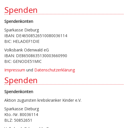
Spenden
Spendenkonten
Sparkasse Dieburg
IBAN: DE46508526510080036114
BIC: HELADEF1DIE
Volksbank Odenwald eG
IBAN: DE86508635130003660990
BIC: GENODE51MIC
Impressum
und
Datenschutzerklärung
Spenden
Spendenkonten
Aktion zugunsten krebskranker Kinder e.V.
Sparkasse Dieburg
Kto.-Nr. 80036114
BLZ: 50852651