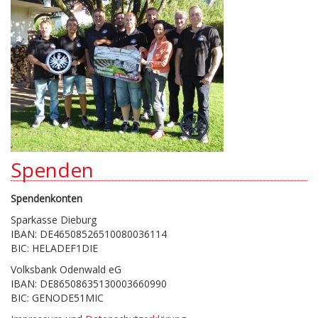
Spenden
Spendenkonten
Sparkasse Dieburg
IBAN: DE46508526510080036114
BIC: HELADEF1DIE
Volksbank Odenwald eG
IBAN: DE86508635130003660990
BIC: GENODE51MIC