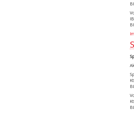
B
V
I
B
I
S
Ak
S
Kt
B
V
Kt
B