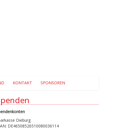
ND
KONTAKT
SPONSOREN
Spenden
pendenkonten
parkasse Dieburg
BAN: DE46508526510080036114