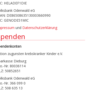
IC: HELADEF1DIE
olksbank Odenwald eG
BAN: DE86508635130003660990
IC: GENODE51MIC
mpressum
und
Datenschutzerklärung
Spenden
pendenkonten
tion zugunsten krebskranker Kinder e.V.
parkasse Dieburg
o.-Nr. 80036114
LZ: 50852651
olksbank Odenwald eG
o.-Nr. 366 099 0
LZ: 508 635 13