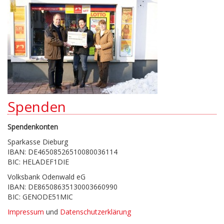
Spenden
Spendenkonten
Sparkasse Dieburg
IBAN: DE46508526510080036114
BIC: HELADEF1DIE
Volksbank Odenwald eG
IBAN: DE86508635130003660990
BIC: GENODE51MIC
Impressum
und
Datenschutzerklärung