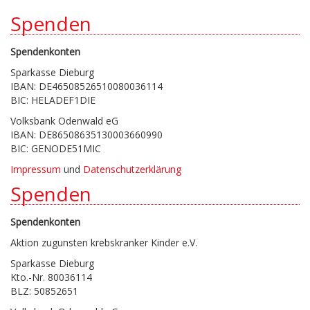
Spenden
Spendenkonten
Sparkasse Dieburg
IBAN: DE46508526510080036114
BIC: HELADEF1DIE
Volksbank Odenwald eG
IBAN: DE86508635130003660990
BIC: GENODE51MIC
Impressum
und
Datenschutzerklärung
Spenden
Spendenkonten
Aktion zugunsten krebskranker Kinder e.V.
Sparkasse Dieburg
Kto.-Nr. 80036114
BLZ: 50852651