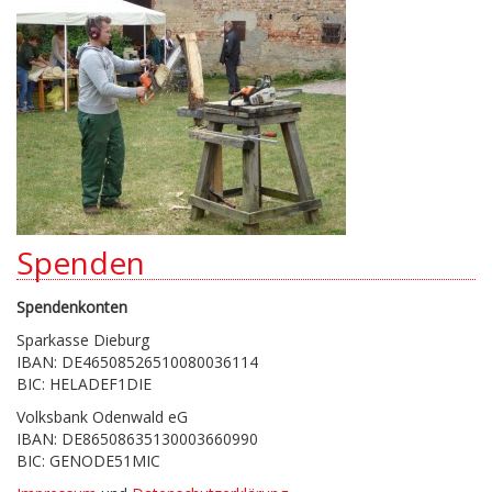
Spenden
Spendenkonten
Sparkasse Dieburg
IBAN: DE46508526510080036114
BIC: HELADEF1DIE
Volksbank Odenwald eG
IBAN: DE86508635130003660990
BIC: GENODE51MIC