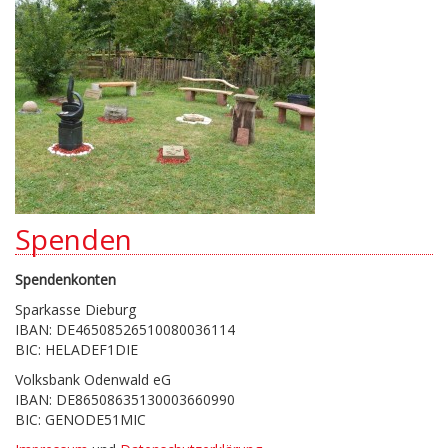
Spenden
Spendenkonten
Sparkasse Dieburg
IBAN: DE46508526510080036114
BIC: HELADEF1DIE
Volksbank Odenwald eG
IBAN: DE86508635130003660990
BIC: GENODE51MIC