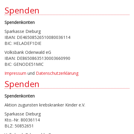
Spenden
Spendenkonten
Sparkasse Dieburg
IBAN: DE46508526510080036114
BIC: HELADEF1DIE
Volksbank Odenwald eG
IBAN: DE86508635130003660990
BIC: GENODE51MIC
Impressum
und
Datenschutzerklärung
Spenden
Spendenkonten
Aktion zugunsten krebskranker Kinder e.V.
Sparkasse Dieburg
Kto.-Nr. 80036114
BLZ: 50852651