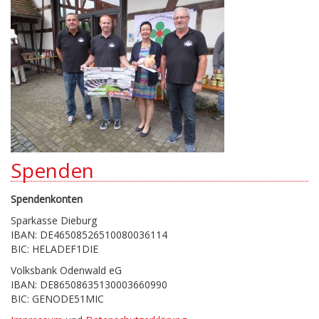
Spenden
Spendenkonten
Sparkasse Dieburg
IBAN: DE46508526510080036114
BIC: HELADEF1DIE
Volksbank Odenwald eG
IBAN: DE86508635130003660990
BIC: GENODE51MIC