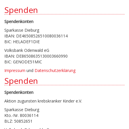
Spenden
Spendenkonten
Sparkasse Dieburg
IBAN: DE46508526510080036114
BIC: HELADEF1DIE
Volksbank Odenwald eG
IBAN: DE86508635130003660990
BIC: GENODE51MIC
Impressum
und
Datenschutzerklärung
Spenden
Spendenkonten
Aktion zugunsten krebskranker Kinder e.V.
Sparkasse Dieburg
Kto.-Nr. 80036114
BLZ: 50852651