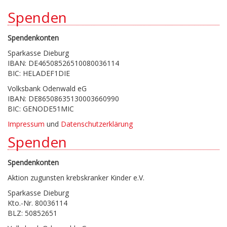
Spenden
Spendenkonten
Sparkasse Dieburg
IBAN: DE46508526510080036114
BIC: HELADEF1DIE
Volksbank Odenwald eG
IBAN: DE86508635130003660990
BIC: GENODE51MIC
Impressum
und
Datenschutzerklärung
Spenden
Spendenkonten
Aktion zugunsten krebskranker Kinder e.V.
Sparkasse Dieburg
Kto.-Nr. 80036114
BLZ: 50852651