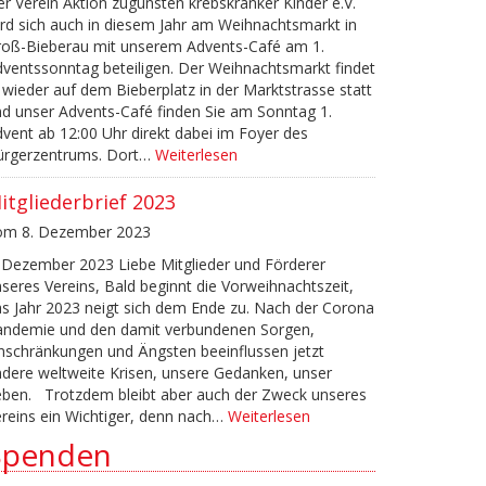
r Verein Aktion zugunsten krebskranker Kinder e.V.
rd sich auch in diesem Jahr am Weihnachtsmarkt in
roß-Bieberau mit unserem Advents-Café am 1.
ventssonntag beteiligen. Der Weihnachtsmarkt findet
 wieder auf dem Bieberplatz in der Marktstrasse statt
d unser Advents-Café finden Sie am Sonntag 1.
vent ab 12:00 Uhr direkt dabei im Foyer des
ürgerzentrums. Dort…
Weiterlesen
itgliederbrief 2023
om 8. Dezember 2023
 Dezember 2023 Liebe Mitglieder und Förderer
seres Vereins, Bald beginnt die Vorweihnachtszeit,
s Jahr 2023 neigt sich dem Ende zu. Nach der Corona
andemie und den damit verbundenen Sorgen,
nschränkungen und Ängsten beeinflussen jetzt
dere weltweite Krisen, unsere Gedanken, unser
eben. Trotzdem bleibt aber auch der Zweck unseres
reins ein Wichtiger, denn nach…
Weiterlesen
Spenden