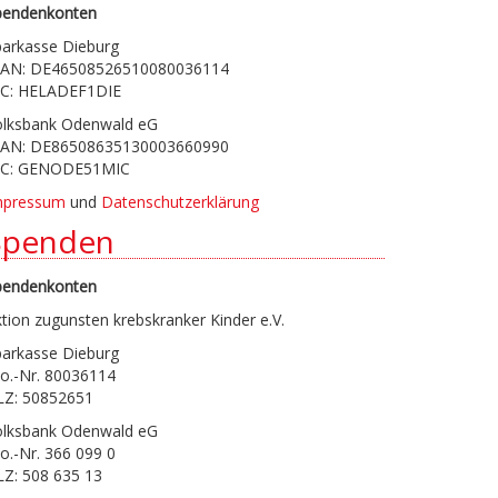
pendenkonten
parkasse Dieburg
BAN: DE46508526510080036114
IC: HELADEF1DIE
olksbank Odenwald eG
BAN: DE86508635130003660990
IC: GENODE51MIC
mpressum
und
Datenschutzerklärung
Spenden
pendenkonten
tion zugunsten krebskranker Kinder e.V.
parkasse Dieburg
o.-Nr. 80036114
LZ: 50852651
olksbank Odenwald eG
o.-Nr. 366 099 0
LZ: 508 635 13