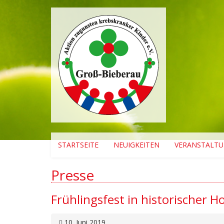
STARTSEITE
NEUIGKEITEN
VERANSTALT
Presse
Frühlingsfest in historischer Ho
10. Juni 2019