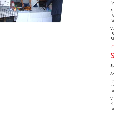
S
S
I
B
V
I
B
I
S
Ak
S
Kt
B
V
Kt
B