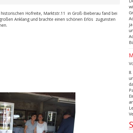
De
wi
G
historischen Hofreite, Marktstr.11 in Groß-Bieberau fand bei
Ad
großen Anklang und brachte einen schönen Erlös zugunsten
ja
nen.
un
Ad
B
M
V
8.
un
da
P
Ei
an
L
Ve