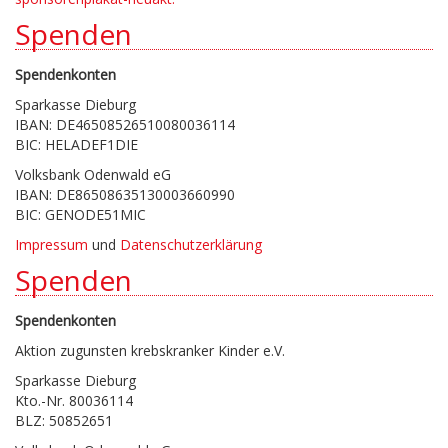
Spenden
Spendenkonten
Sparkasse Dieburg
IBAN: DE46508526510080036114
BIC: HELADEF1DIE
Volksbank Odenwald eG
IBAN: DE86508635130003660990
BIC: GENODE51MIC
Impressum
und
Datenschutzerklärung
Spenden
Spendenkonten
Aktion zugunsten krebskranker Kinder e.V.
Sparkasse Dieburg
Kto.-Nr. 80036114
BLZ: 50852651