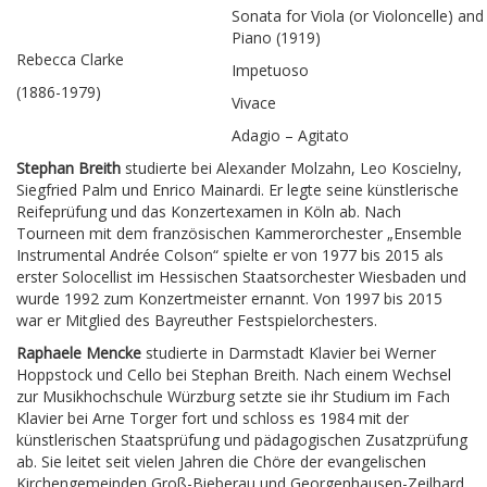
Sonata for Viola (or Violoncelle) and
Piano (1919)
Rebecca Clarke
Impetuoso
(1886-1979)
Vivace
Adagio – Agitato
Stephan Breith
studierte bei Alexander Molzahn, Leo Koscielny,
Siegfried Palm und Enrico Mainardi. Er legte seine künstlerische
Reifeprüfung und das Konzertexamen in Köln ab. Nach
Tourneen mit dem französischen Kammerorchester „Ensemble
Instrumental Andrée Colson“ spielte er von 1977 bis 2015 als
erster Solocellist im Hessischen Staatsorchester Wiesbaden und
wurde 1992 zum Konzertmeister ernannt. Von 1997 bis 2015
war er Mitglied des Bayreuther Festspielorchesters.
Raphaele Mencke
studierte in Darmstadt Klavier bei Werner
Hoppstock und Cello bei Stephan Breith. Nach einem Wechsel
zur Musikhochschule Würzburg setzte sie ihr Studium im Fach
Klavier bei Arne Torger fort und schloss es 1984 mit der
künstlerischen Staatsprüfung und pädagogischen Zusatzprüfung
ab. Sie leitet seit vielen Jahren die Chöre der evangelischen
Kirchengemeinden Groß-Bieberau und Georgenhausen-Zeilhard,