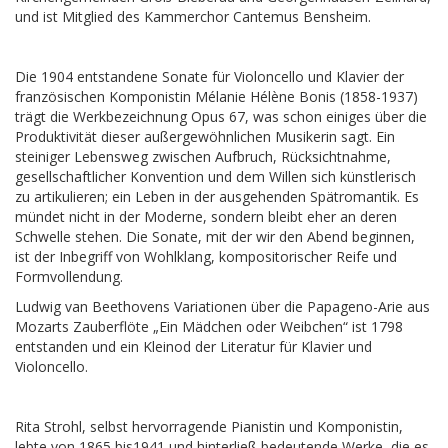
und ist Mitglied des Kammerchor Cantemus Bensheim.
Die 1904 entstandene Sonate für Violoncello und Klavier der
französischen Komponistin Mélanie Hélène Bonis (1858-1937)
trägt die Werkbezeichnung Opus 67, was schon einiges über die
Produktivität dieser außergewöhnlichen Musikerin sagt. Ein
steiniger Lebensweg zwischen Aufbruch, Rücksichtnahme,
gesellschaftlicher Konvention und dem Willen sich künstlerisch
zu artikulieren; ein Leben in der ausgehenden Spätromantik. Es
mündet nicht in der Moderne, sondern bleibt eher an deren
Schwelle stehen. Die Sonate, mit der wir den Abend beginnen,
ist der Inbegriff von Wohlklang, kompositorischer Reife und
Formvollendung.
Ludwig van Beethovens Variationen über die Papageno-Arie aus
Mozarts Zauberflöte „Ein Mädchen oder Weibchen“ ist 1798
entstanden und ein Kleinod der Literatur für Klavier und
Violoncello.
Rita Strohl, selbst hervorragende Pianistin und Komponistin,
lebte von 1865 bis1941 und hinterließ bedeutende Werke, die es