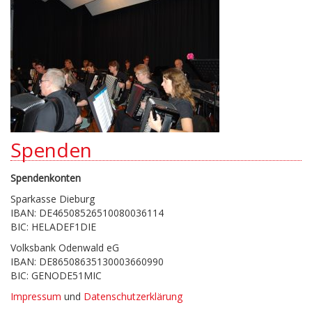
Spenden
Spendenkonten
Sparkasse Dieburg
IBAN: DE46508526510080036114
BIC: HELADEF1DIE
Volksbank Odenwald eG
IBAN: DE86508635130003660990
BIC: GENODE51MIC
Impressum
und
Datenschutzerklärung