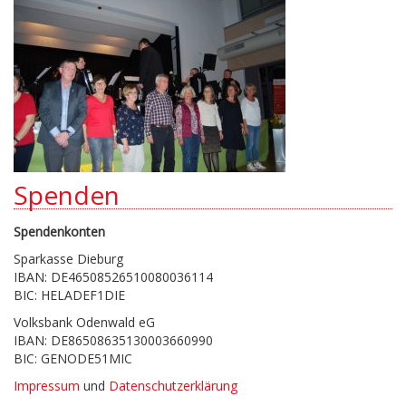
Spenden
Spendenkonten
Sparkasse Dieburg
IBAN: DE46508526510080036114
BIC: HELADEF1DIE
Volksbank Odenwald eG
IBAN: DE86508635130003660990
BIC: GENODE51MIC
Impressum
und
Datenschutzerklärung