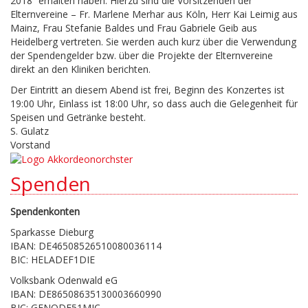
2018“ erhalten haben. Hierzu sind die Vorsitzenden der
Elternvereine – Fr. Marlene Merhar aus Köln, Herr Kai Leimig aus
Mainz, Frau Stefanie Baldes und Frau Gabriele Geib aus
Heidelberg vertreten. Sie werden auch kurz über die Verwendung
der Spendengelder bzw. über die Projekte der Elternvereine
direkt an den Kliniken berichten.
Der Eintritt an diesem Abend ist frei, Beginn des Konzertes ist
19:00 Uhr, Einlass ist 18:00 Uhr, so dass auch die Gelegenheit für
Speisen und Getränke besteht.
S. Gulatz
Vorstand
Spenden
Spendenkonten
Sparkasse Dieburg
IBAN: DE46508526510080036114
BIC: HELADEF1DIE
Volksbank Odenwald eG
IBAN: DE86508635130003660990
BIC: GENODE51MIC