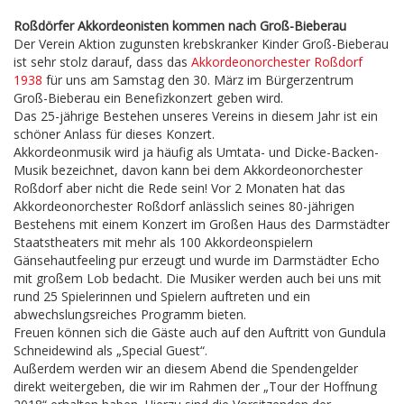
Roßdörfer Akkordeonisten kommen nach Groß-Bieberau
Der Verein Aktion zugunsten krebskranker Kinder Groß-Bieberau
ist sehr stolz darauf, dass das
Akkordeonorchester Roßdorf
1938
für uns am Samstag den 30. März im Bürgerzentrum
Groß-Bieberau ein Benefizkonzert geben wird.
Das 25-jährige Bestehen unseres Vereins in diesem Jahr ist ein
schöner Anlass für dieses Konzert.
Akkordeonmusik wird ja häufig als Umtata- und Dicke-Backen-
Musik bezeichnet, davon kann bei dem Akkordeonorchester
Roßdorf aber nicht die Rede sein! Vor 2 Monaten hat das
Akkordeonorchester Roßdorf anlässlich seines 80-jährigen
Bestehens mit einem Konzert im Großen Haus des Darmstädter
Staatstheaters mit mehr als 100 Akkordeonspielern
Gänsehautfeeling pur erzeugt und wurde im Darmstädter Echo
mit großem Lob bedacht. Die Musiker werden auch bei uns mit
rund 25 Spielerinnen und Spielern auftreten und ein
abwechslungsreiches Programm bieten.
Freuen können sich die Gäste auch auf den Auftritt von Gundula
Schneidewind als „Special Guest“.
Außerdem werden wir an diesem Abend die Spendengelder
direkt weitergeben, die wir im Rahmen der „Tour der Hoffnung