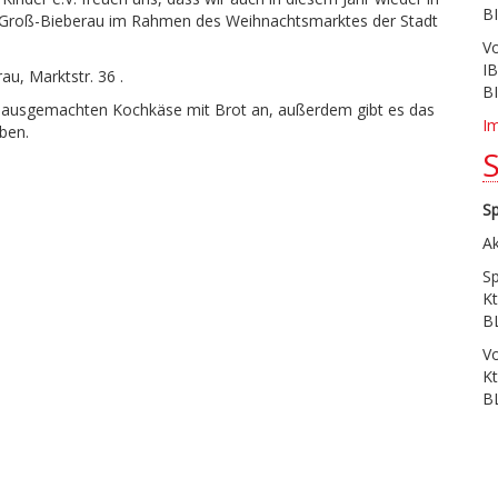
B
n Groß-Bieberau im Rahmen des Weihnachtsmarktes der Stadt
V
I
au, Marktstr. 36 .
B
r hausgemachten Kochkäse mit Brot an, außerdem gibt es das
I
rben.
S
Ak
S
Kt
B
V
Kt
B