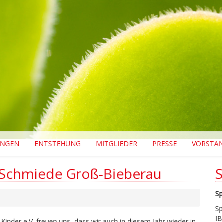
UNGEN
ENTSTEHUNG
MITGLIEDER
PRESSE
VORSTA
n Schmiede Groß-Bieberau
S
S
I
inder e.V. freuen uns, dass wir auch in diesem Jahr wieder in