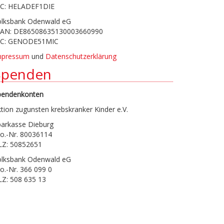
IC: HELADEF1DIE
olksbank Odenwald eG
BAN: DE86508635130003660990
IC: GENODE51MIC
mpressum
und
Datenschutzerklärung
Spenden
pendenkonten
tion zugunsten krebskranker Kinder e.V.
parkasse Dieburg
o.-Nr. 80036114
LZ: 50852651
olksbank Odenwald eG
o.-Nr. 366 099 0
LZ: 508 635 13