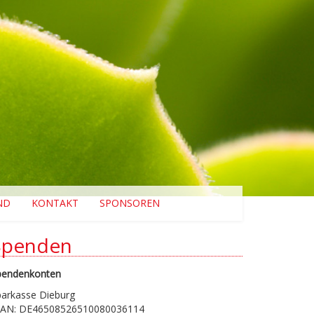
ND
KONTAKT
SPONSOREN
Spenden
pendenkonten
parkasse Dieburg
BAN: DE46508526510080036114