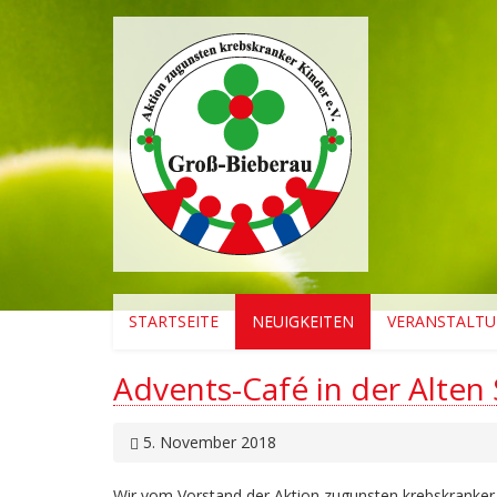
STARTSEITE
NEUIGKEITEN
VERANSTALT
Advents-Café in der Alte
5. November 2018
Wir vom Vorstand der Aktion zugunsten krebskranker K