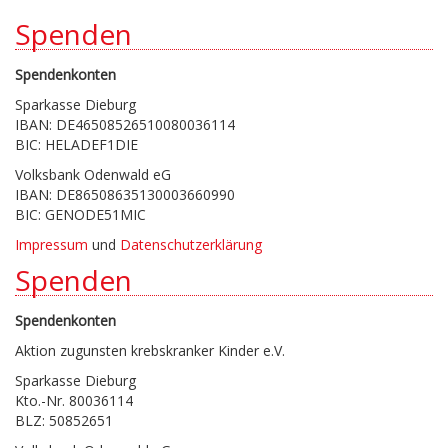
Spenden
Spendenkonten
Sparkasse Dieburg
IBAN: DE46508526510080036114
BIC: HELADEF1DIE
Volksbank Odenwald eG
IBAN: DE86508635130003660990
BIC: GENODE51MIC
Impressum
und
Datenschutzerklärung
Spenden
Spendenkonten
Aktion zugunsten krebskranker Kinder e.V.
Sparkasse Dieburg
Kto.-Nr. 80036114
BLZ: 50852651