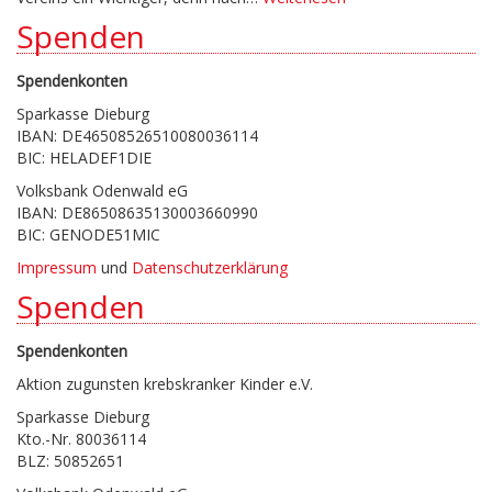
Spenden
Spendenkonten
Sparkasse Dieburg
IBAN: DE46508526510080036114
BIC: HELADEF1DIE
Volksbank Odenwald eG
IBAN: DE86508635130003660990
BIC: GENODE51MIC
Impressum
und
Datenschutzerklärung
Spenden
Spendenkonten
Aktion zugunsten krebskranker Kinder e.V.
Sparkasse Dieburg
Kto.-Nr. 80036114
BLZ: 50852651