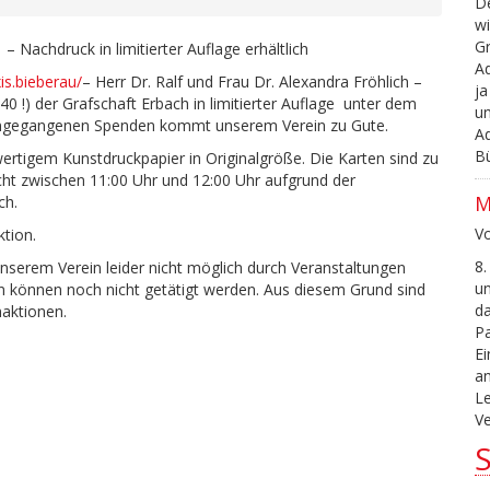
De
wi
G
Nachdruck in limitierter Auflage erhältlich
Ad
s.bieberau/
– Herr Dr. Ralf und Frau Dr. Alexandra Fröhlich –
ja
40 !) der Grafschaft Erbach in limitierter Auflage unter dem
un
eingegangenen Spenden kommt unserem Verein zu Gute.
Ad
B
wertigem Kunstdruckpapier in Originalgröße. Die Karten sind zu
ht zwischen 11:00 Uhr und 12:00 Uhr aufgrund der
M
ch.
V
tion.
8.
nserem Verein leider nicht möglich durch Veranstaltungen
un
n können noch nicht getätigt werden. Aus diesem Grund sind
da
aktionen.
P
Ei
an
L
Ve