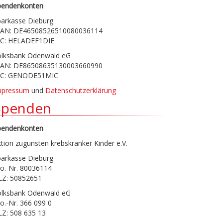
pendenkonten
parkasse Dieburg
BAN: DE46508526510080036114
IC: HELADEF1DIE
olksbank Odenwald eG
BAN: DE86508635130003660990
IC: GENODE51MIC
mpressum
und
Datenschutzerklärung
Spenden
pendenkonten
tion zugunsten krebskranker Kinder e.V.
parkasse Dieburg
o.-Nr. 80036114
LZ: 50852651
olksbank Odenwald eG
o.-Nr. 366 099 0
LZ: 508 635 13