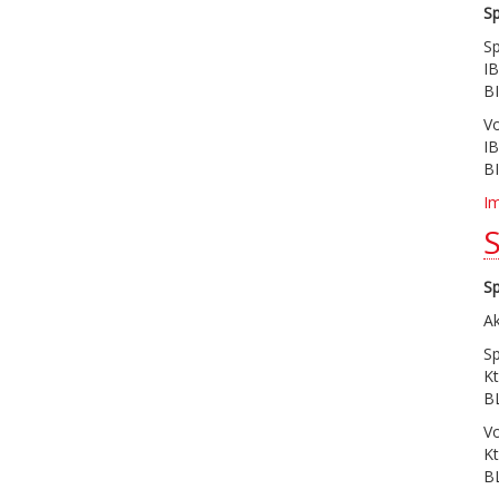
S
S
I
B
V
I
B
I
S
Ak
S
Kt
B
V
Kt
B