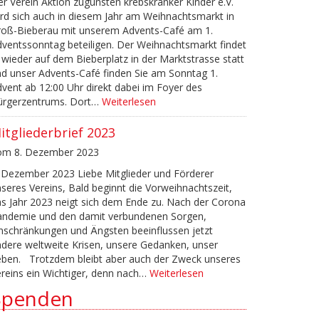
r Verein Aktion zugunsten krebskranker Kinder e.V.
rd sich auch in diesem Jahr am Weihnachtsmarkt in
roß-Bieberau mit unserem Advents-Café am 1.
ventssonntag beteiligen. Der Weihnachtsmarkt findet
 wieder auf dem Bieberplatz in der Marktstrasse statt
d unser Advents-Café finden Sie am Sonntag 1.
vent ab 12:00 Uhr direkt dabei im Foyer des
ürgerzentrums. Dort…
Weiterlesen
itgliederbrief 2023
om 8. Dezember 2023
 Dezember 2023 Liebe Mitglieder und Förderer
seres Vereins, Bald beginnt die Vorweihnachtszeit,
s Jahr 2023 neigt sich dem Ende zu. Nach der Corona
andemie und den damit verbundenen Sorgen,
nschränkungen und Ängsten beeinflussen jetzt
dere weltweite Krisen, unsere Gedanken, unser
eben. Trotzdem bleibt aber auch der Zweck unseres
reins ein Wichtiger, denn nach…
Weiterlesen
Spenden